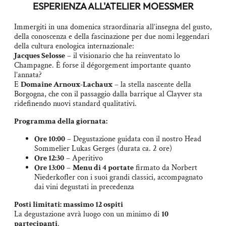
ESPERIENZA ALL'ATELIER MOESSMER
Immergiti in una domenica straordinaria all’insegna del gusto,
della conoscenza e della fascinazione per due nomi leggendari
della cultura enologica internazionale:
Jacques Selosse
– il visionario che ha reinventato lo
Champagne. È forse il dégorgement importante quanto
l’annata?
E
Domaine Arnoux-Lachaux
– la stella nascente della
Borgogna, che con il passaggio dalla barrique al Clayver sta
ridefinendo nuovi standard qualitativi.
Programma della giornata:
Ore 10:00
– Degustazione guidata con il nostro Head
Sommelier Lukas Gerges (durata ca. 2 ore)
Ore 12:30
– Aperitivo
Ore 13:00
–
Menu di 4 portate
firmato da Norbert
Niederkofler con i suoi grandi classici, accompagnato
dai vini degustati in precedenza
Posti limitati: massimo 12 ospiti
La degustazione avrà luogo con un minimo di
10
partecipanti
.