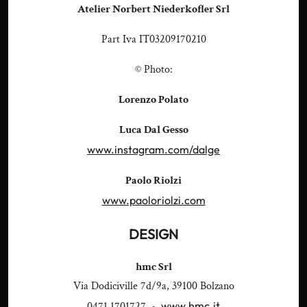
Atelier Norbert Niederkofler Srl
Part Iva IT03209170210
© Photo:
Lorenzo Polato
Luca Dal Gesso
www.instagram.com/dalge
Paolo Riolzi
www.paoloriolzi.com
DESIGN
hmc Srl
Via Dodiciville 7d/9a, 39100 Bolzano
www.hmc.it
0471 1701727 •